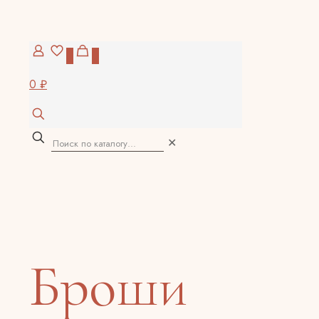
0
0
0 ₽
✕
Броши