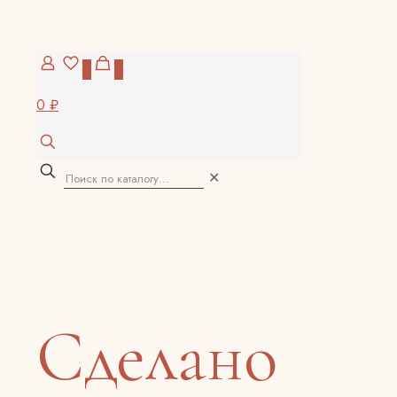
0
0
0 ₽
✕
Сделано