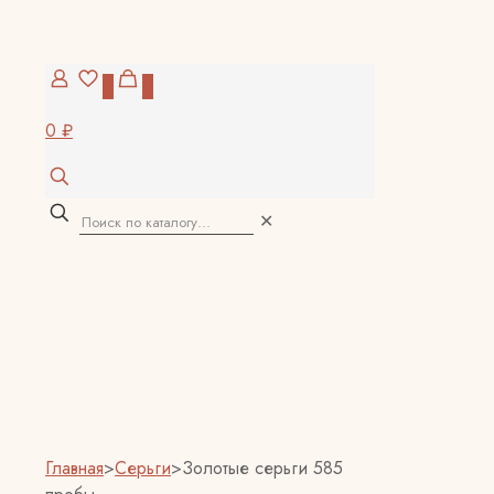
0
0
0 ₽
✕
Главная
>
Серьги
>
Золотые серьги 585