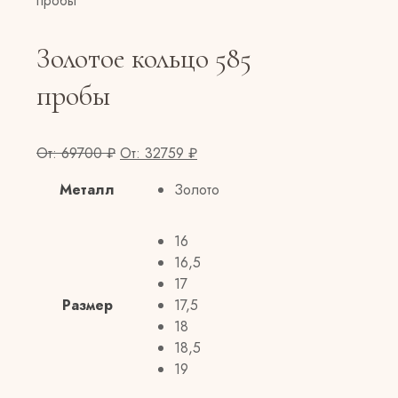
пробы
Золотое кольцо 585
пробы
От:
69700
₽
От:
32759
₽
Металл
Золото
16
16,5
17
Размер
17,5
18
18,5
19