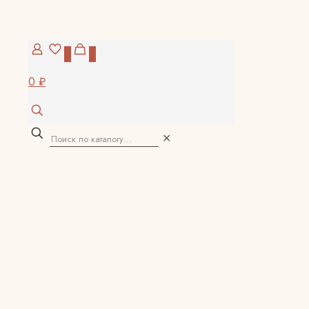
0
0
0 ₽
✕