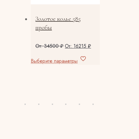
товара.
Золотое колье 585
пробы
От:
34500
₽
От:
16215
₽
Этот
Выберите параметры
товар
имеет
несколько
вариаций.
Опции
можно
выбрать
на
странице
товара.