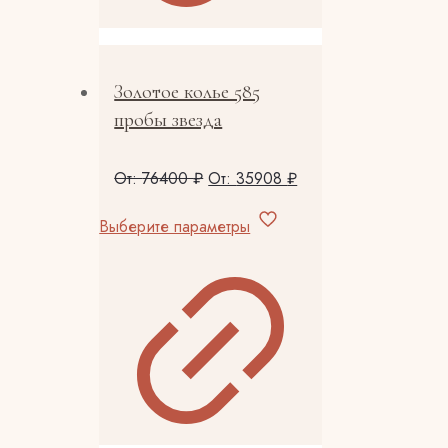
странице
товара.
Золотое колье 585
пробы звезда
От:
76400
₽
От:
35908
₽
Этот
Выберите параметры
товар
имеет
несколько
вариаций.
Опции
можно
выбрать
на
странице