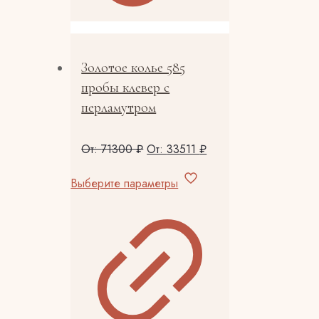
странице
товара.
Золотое колье 585
пробы клевер с
перламутром
От:
71300
₽
От:
33511
₽
Этот
Выберите параметры
товар
имеет
несколько
вариаций.
Опции
можно
выбрать
на