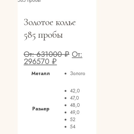
585 пробы
Золотое колье
585 пробы
От:
631000
₽
От:
296570
₽
Металл
Золото
42,0
47,0
48,0
Размер
49,0
52
54