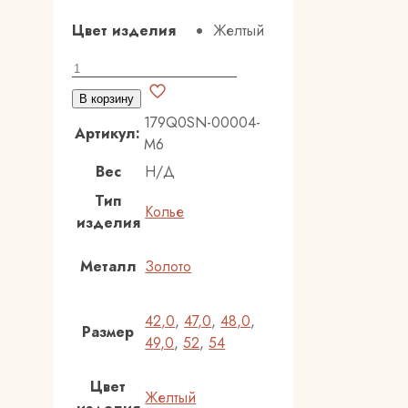
Цвет изделия
Желтый
Количество
товара
В корзину
Золотое
179Q0SN-00004-
колье
Артикул:
M6
585
Вес
Н/Д
пробы
Тип
Колье
изделия
Металл
Золото
42,0
,
47,0
,
48,0
,
Размер
49,0
,
52
,
54
Цвет
Желтый