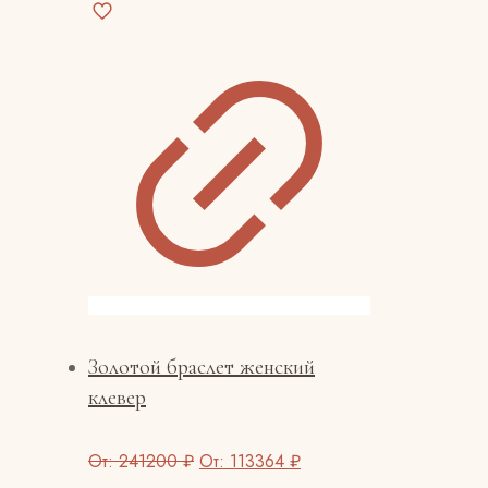
Золотой браслет женский
клевер
От:
241200
₽
От:
113364
₽