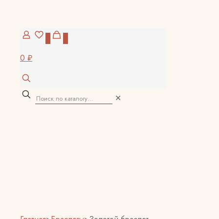
0
0
0 ₽
✕