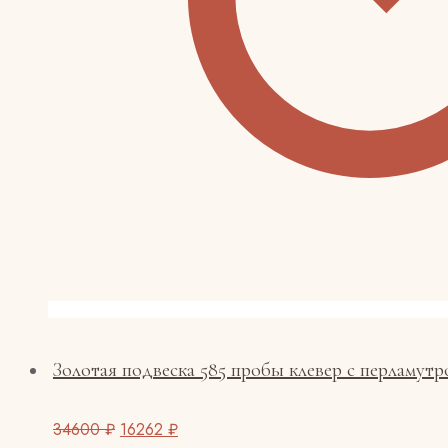
Золотая подвеска 585 пробы клевер с перламутр
34600
₽
16262
₽