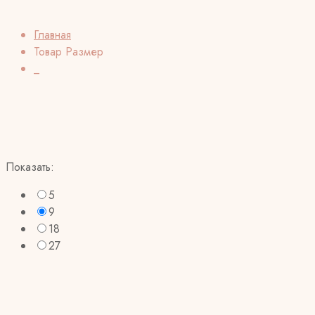
Главная
Товар Размер
_
Показать:
5
9
18
27