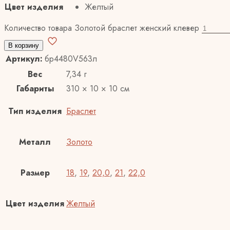
Цвет изделия
Желтый
Количество товара Золотой браслет женский клевер
В корзину
Артикул:
бр4480V563л
Вес
7,34 г
Габариты
310 × 10 × 10 см
Тип изделия
Браслет
Металл
Золото
Размер
18
,
19
,
20,0
,
21
,
22,0
Цвет изделия
Желтый