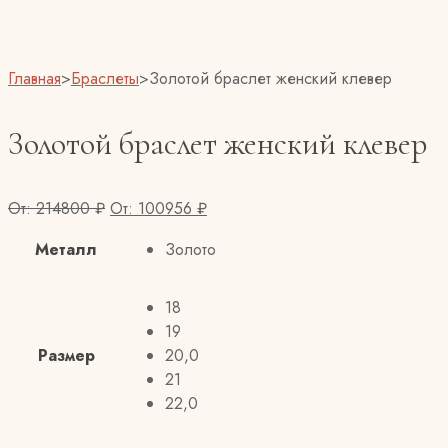
Главная
>
Браслеты
>
Золотой браслет женский клевер
Золотой браслет женский клевер
От:
214800
₽
От:
100956
₽
Металл
Золото
18
19
Размер
20,0
21
22,0